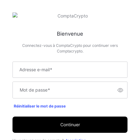
Bienvenue
Connectez-vous à ComptaCrypto pour continuer vers
Comptacrypto.
Adresse e-mail
*
Mot de passe
*
Réinitialiser le mot de passe
Continuer